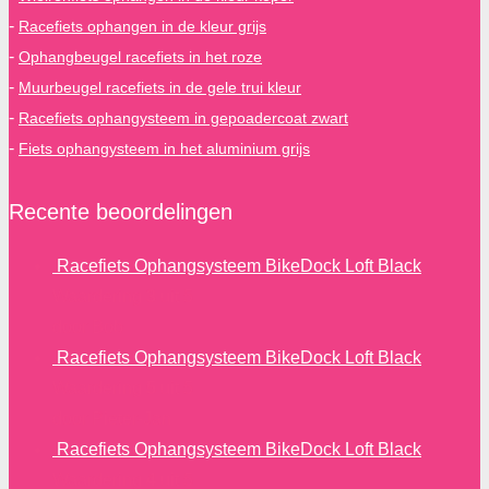
-
Racefiets ophangen in de kleur grijs
-
Ophangbeugel racefiets in het roze
-
Muurbeugel racefiets in de gele trui kleur
-
Racefiets ophangysteem in gepoadercoat zwart
-
Fiets ophangysteem in het aluminium grijs
Recente beoordelingen
Racefiets Ophangsysteem BikeDock Loft Black
Waardering
3
uit 5
door Bob
Racefiets Ophangsysteem BikeDock Loft Black
Waardering
5
uit 5
door Pieter-Jan
Racefiets Ophangsysteem BikeDock Loft Black
Waardering
4
uit 5